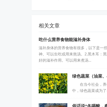
菜、山楂、苹果等。这些食物富含维生
便秘问题。需要注意的是，这个阶段要
二、愈合中期：强化营养，助力骨
相关文章
骨伤后的3-8周是骨骼愈合的关键
吃什么营养食物能滋补身体
大量的钙质、磷元素以及维生素D来促
滋补身体的营养食物有很多，以下是一些
养密度高的食物。
神。可以生吃或用来熬汤。2.黑木耳：
好的滋补作用。可以用来煮汤...
1.重点补充钙质
钙是骨骼的主要成分，骨骼修复期
绿色蔬菜（油菜、
皮、海带、芝麻酱、奶酪、西兰花、小
在当今社会，养生
钙的首选；深绿色蔬菜不仅含钙，还富含
中，绿色蔬菜成为了
方位的营养保障，维
2.补充磷元素与维生素D
俗话说“冬喝酸，