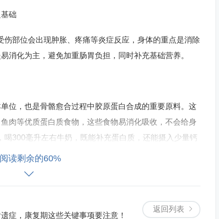
复基础
时受伤部位会出现肿胀、疼痛等炎症反应，身体的重点是消除
淡易消化为主，避免加重肠胃负担，同时补充基础营养。
本单位，也是骨骼愈合过程中胶原蛋白合成的重要原料。这
、鱼肉等优质蛋白质食物，这些食物易消化吸收，不会给身
，喝300毫升左右牛奶，既能补充蛋白质，还能摄入少量钙
阅读剩余的60%
当吃些具有活血化瘀作用的食物，比如黑木耳、西红柿、芹
返回列表
后遗症，康复期这些关键事项要注意！