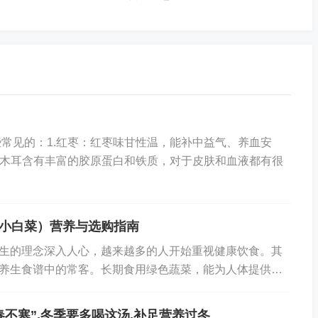
素和膳食纤维，既能帮助消除肿胀，还能预防卧床期间出现
避免吃辛辣刺激、油腻的食物，以免加重炎症反应。
骼修复
中期，此时炎症反应逐渐消退，骨骼开始进入修复阶段，需要
进骨痂生长。这个阶段要在清淡饮食的基础上，适当增加营
常见的：1.红枣：红枣味甘性温，能补中益气、养血安
黑木耳含有丰富的胶原蛋白和铁质，对于皮肤和血液都有很
间对钙的需求会大幅增加。日常可多吃些高钙食物，比如虾
小白菜）营养与选购指南
油菜等。其中，奶制品和豆制品的钙含量高且易吸收，是补
的理念深入人心，越来越多的人开始重视健康饮食。其
维生素K，能促进钙的吸收利用。
养生食谱中的常客。长期食用绿色蔬菜，能为人体提供全
持身体的健康运转。生活里的绿色蔬菜种类繁多，深...
春不寒”,冬季要多喝这汤,补足营养过冬