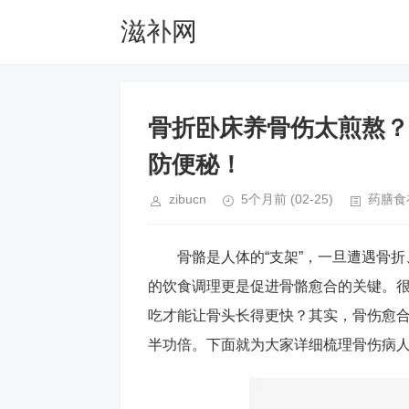
滋补网
骨折卧床养骨伤太煎熬？
防便秘！
zibucn
5个月前
(02-25)
药膳食
骨骼是人体的“支架”，一旦遭遇骨
的饮食调理更是促进骨骼愈合的关键。
吃才能让骨头长得更快？其实，骨伤愈
半功倍。下面就为大家详细梳理骨伤病