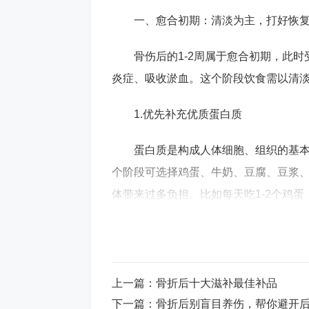
一、愈合初期：清淡为主，打好恢
骨伤后的1-2周属于愈合初期，此
炎症、吸收淤血。这个阶段饮食需以清
1.优先补充优质蛋白质
蛋白质是构成人体细胞、组织的基
个阶段可选择鸡蛋、牛奶、豆腐、豆浆
体带来过多负担。比如每天吃1-2个鸡蛋
质，为后续骨骼修复铺垫。
2.多吃活血化瘀的食物
上一篇：
骨折后十大滋补最佳补品
为了促进受伤部位淤血消散，可适
下一篇：
骨折后别盲目养伤，帮你避开