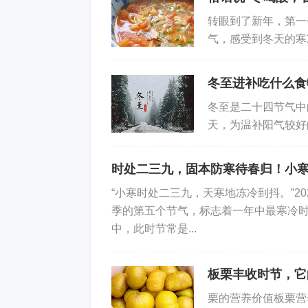
磷元素与钙协同作用，能构成骨骼
转眼到了新年，第一
气，感受到冬天的寒
全谷物等食物中都含有丰富的磷。同时，
定要给家里人制作一
多钙也效果不佳。除了多晒太阳（阳光
冬至进补吃什么食
文鱼、沙丁鱼、蘑菇等。
冬至是二十四节气中
3.适量摄入优质蛋白
天，为温补阳气较好
物：在中国北方冬至
这个阶段仍需坚持摄入优质蛋白，可
时处二三九，固本防寒待春归！小
搭配豆制品，为骨痂生长提供充足的原
“小寒时处二三九，天寒地冻冷到抖。”20
入，以免增加肾脏负担。
季的第五个节气，标志着一年中最寒冷时
中，此时节常是...
三、愈合后期：均衡营养，促进功
骨伤后的8周以后进入愈合后期，此
板栗丰收时节，它
衡营养，助力身体全面康复，同时为骨
栗的营养价值板栗营