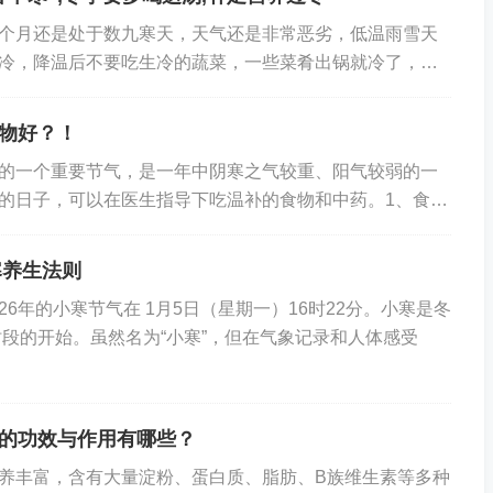
的坚硬结构，缺磷会影响钙的吸收。瘦肉、鸡蛋黄、坚果、
个月还是处于数九寒天，天气还是非常恶劣，低温雨雪天
冷，降温后不要吃生冷的蔬菜，一些菜肴出锅就冷了，一
维生素D能促进钙的吸收，若体内缺乏维生素D，即使补再
些快手菜或者汤品。今天准备用番茄，平菇和鸡蛋制...
能促进皮肤合成维生素D），还可以通过食物补充，比如三
物好？！
的一个重要节气，是一年中阴寒之气较重、阳气较弱的一
的日子，可以在医生指导下吃温补的食物和中药。1、食
有吃饺子的习俗，可以吃羊肉萝卜馅的饺子，荤素搭...
适当增加摄入量，比如每天吃200克左右的鱼肉或瘦肉，
寒养生法则
料。需要注意的是，补钙要循序渐进，避免一次性大量摄
26年的小寒节气在 1月5日（星期一）16时22分。小寒是冬
段的开始。虽然名为“小寒”，但在气象记录和人体感受
能恢复
时骨痂已基本形成，骨骼强度逐渐恢复，饮食重点转为均
的功效与作用有哪些？
骼后续强化打下基础。
养丰富，含有大量淀粉、蛋白质、脂肪、B族维生素等多种